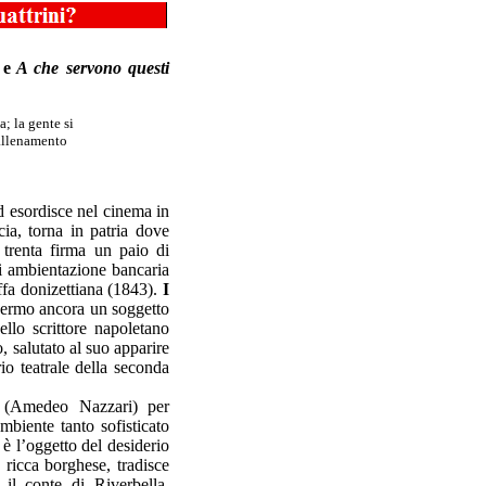
a
e
A che servono questi
; la gente si
allenamento
d esordisce nel cinema in
ia, torna in patria dove
 trenta firma un paio di
 ambientazione bancaria
ffa donizettiana (1843).
I
hermo ancora un soggetto
llo scrittore napoletano
o, salutato al suo apparire
io teatrale della seconda
io (Amedeo Nazzari) per
mbiente tanto sofisticato
a è l’oggetto del desiderio
ricca borghese, tradisce
il conte di Riverbella.