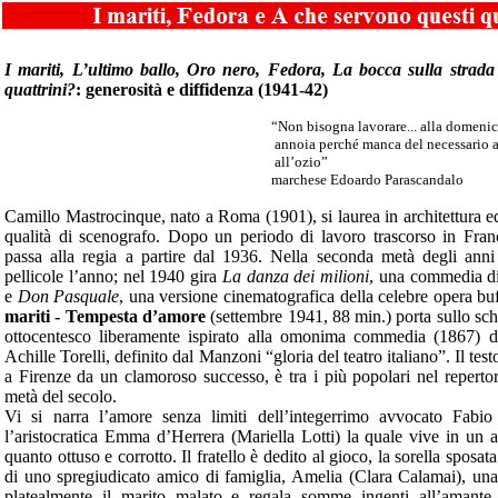
I mariti, L’ultimo ballo, Oro nero, Fedora, La bocca sulla strad
quattrini?
: generosità e diffidenza (1941-42)
“Non bisogna lavorare... alla domenica
annoia perché manca del necessario 
all’ozio”
marchese Edoardo Parascandalo
Camillo Mastrocinque, nato a Roma (1901), si laurea in architettura e
qualità di scenografo. Dopo un periodo di lavoro trascorso in Franc
passa alla regia a partire dal 1936. Nella seconda metà degli anni
pellicole l’anno; nel 1940 gira
La danza dei milioni
, una commedia di
e
Don Pasquale
, una versione cinematografica della celebre opera bu
mariti - Tempesta d’amore
(settembre 1941, 88 min.) porta sullo sc
ottocentesco liberamente ispirato alla omonima commedia (1867) de
Achille Torelli, definito dal Manzoni “gloria del teatro italiano”. Il test
a Firenze da un clamoroso successo, è tra i più popolari nel repertor
metà del secolo.
Vi si narra l’amore senza limiti dell’integerrimo avvocato Fab
l’aristocratica Emma d’Herrera (Mariella Lotti) la quale vive in un a
quanto ottuso e corrotto. Il fratello è dedito al gioco, la sorella sposat
di uno spregiudicato amico di famiglia, Amelia (Clara Calamai), una 
platealmente il marito malato e regala somme ingenti all’amante, 