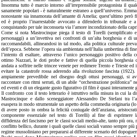
Insomma tutto è marcio intorno all’irreprensibile protagonista il quale
sanamente popolari - è naturalmente estraneo a quell’universo. Emma 
nonostante sia innamorata dell’amante di Amelia; quest’ultimo però fi
ed è proprio l’inarrestabile avvocato a difenderlo in tribunale e a 
conquistando per tale inconsueta via l’amore incondizionato della capr
Come si nota Mastrocinque piega il testo di Torelli (semplificato e
personaggi) a un’invettiva nei confronti di un’alta borghesia e di u
raccomandabili, allineandosi in tal modo, alla politica culturale preva
dell’epoca. Sebbene l’opera sia ambientata nell’Italia umbertina di fin
l’intento di esaltare, attraverso l’unico personaggio positivo della
ottimo Nazzari, le doti probe e fattive di quella piccola borghesia 
andata a soffrire nelle trincee venete per redimere Trento e Trieste ed
evitare la catastrofe rossa aderendo alla rivoluzione fascista (1922).
ampiamente prevedibile nel disegno degli ottusi personaggi, si av
raccontare con ritmi serrati, di un abile “orchestrazione polifonica” nel
ed eventi e di un elegante gusto figurativo (il film è quasi interamente gi
Il confronto con il testo letterario è istruttivo nella misura in cui la d
Mastrocinque e dallo sceneggiatore Alessandro De Stefani tra l’av
esaspera in modo strumentale un aspetto della commedia originaria (lo
di avere posto in ombra la felicità coniugale dell’anziana, aristocrat
componente essenziale nel testo di Torelli) al fine di esprimere 
diffidenza del fascismo per le classi sociali medio-alte, tanto più ora,
conflitto bellico, durante i quali quelle classi sociali vanno sempre più
regime mussoliniano per prepararsi al differente scenario del dopoguer