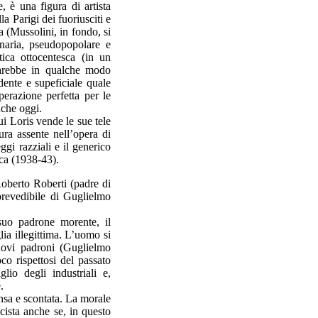
 è una figura di artista
a Parigi dei fuoriusciti e
a (Mussolini, in fondo, si
onaria, pseudopopolare e
tica ottocentesca (in un
sarebbe in qualche modo
dente e supeficiale quale
erazione perfetta per le
nche oggi.
ui Loris vende le sue tele
ura assente nell’opera di
ggi razziali e il generico
oca (1938-43).
oberto Roberti (padre di
revedibile di Guglielmo
suo padrone morente, il
ia illegittima. L’uomo si
nuovi padroni (Guglielmo
o rispettosi del passato
glio degli industriali e,
.
lensa e scontata. La morale
cista anche se, in questo