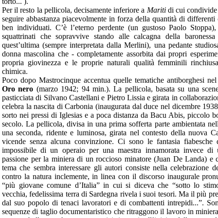
torto... ).
Per il resto la pellicola, decisamente inferiore a
Mariti
di cui condivide i
seguire abbastanza piacevolmente in forza della quantità di differenti c
ben individuati. C’è l’eterno perdente (un gustoso Paolo Stoppa),
squattrinati che sopravvive stando alle calcagna della baronessa 
quest’ultima (sempre interpretata dalla Merlini), una pedante studios
donna mascolina che - completamente assorbita dai propri esperimenti
propria giovinezza e le proprie naturali qualità femminili rinchiusa
chimica.
Poco dopo Mastrocinque accentua quelle tematiche antiborghesi nel
Oro nero
(marzo 1942; 94 min.). La pellicola, basata su una scen
pasticciata di Silvano Castellani e Pietro Lissia e girata in collabora
celebra la nascita di Carbonia (inaugurata dal duce nel dicembre 1938
sorto nei pressi di Iglesias e a poca distanza da Bacu Abis, piccolo bo
secolo. La pellicola, divisa in una prima sofferta parte ambientata ne
una seconda, ridente e luminosa, girata nel contesto della nuova Car
vicende senza alcuna convinzione. Ci sono le fantasia fiabesche
impossibile di un operaio per una maestra innamorata invece di 
passione per la miniera di un roccioso minatore (Juan De Landa) e co
tema che sembra interessare gli autori consiste nella celebrazione d
contro la natura inclemente, in linea con il discorso inaugurale pro
“più giovane comune d’Italia” in cui si diceva che “sotto lo stimo
vecchia, fedelissima terra di Sardegna rivela i suoi tesori. Ma il più prez
dal suo popolo di tenaci lavoratori e di combattenti intrepidi...”. Son
sequenze di taglio documentaristico che ritraggono il lavoro in minier