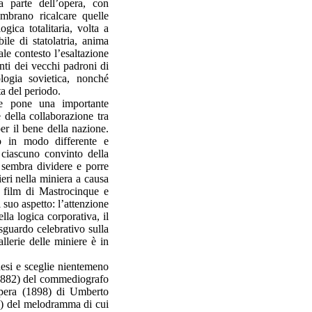
da parte dell’opera, con
brano ricalcare quelle
gica totalitaria, volta a
ile di statolatria, anima
ale contesto l’esaltazione
nti dei vecchi padroni di
ologia sovietica, nonché
ta del periodo.
he pone una importante
e della collaborazione tra
per il bene della nazione.
o in modo differente e
 ciascuno convinto della
a sembra dividere e porre
ieri nella miniera a causa
l film di Mastrocinque e
suo aspetto: l’attenzione
ella logica corporativa, il
 sguardo celebrativo sulla
llerie delle miniere è in
esi e sceglie nientemeno
 (1882) del commediografo
 opera (1898) di Umberto
ti) del melodramma di cui