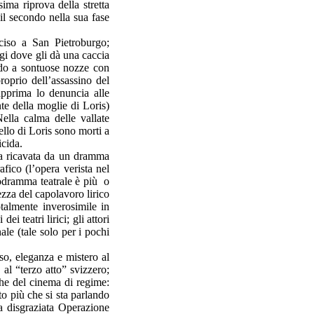
sima riprova della stretta
 il secondo nella sua fase
ciso a San Pietroburgo;
gi dove gli dà una caccia
ando a sontuose nozze con
roprio dell’assassino del
apprima lo denuncia alle
te della moglie di Loris)
ella calma delle vallate
llo di Loris sono morti a
icida.
a ricavata da un dramma
fico (l’opera verista nel
lodramma teatrale è più o
tezza del capolavoro lirico
talmente inverosimile in
i teatri lirici; gli attori
ale (tale solo per i pochi
so, eleganza e mistero al
 al “terzo atto” svizzero;
iche del cinema di regime:
to più che si sta parlando
la disgraziata Operazione