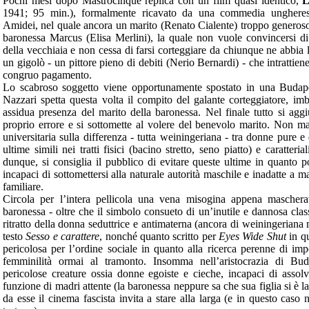
Pochi mesi dopo Mastrocinque replica con un film quasi identico,
L
1941; 95 min.), formalmente ricavato da una commedia ungheres
Amidei, nel quale ancora un marito (Renato Cialente) troppo generoso
baronessa Marcus (Elisa Merlini), la quale non vuole convincersi di 
della vecchiaia e non cessa di farsi corteggiare da chiunque ne abbia l
un gigolò - un pittore pieno di debiti (Nerio Bernardi) - che intrattien
congruo pagamento.
Lo scabroso soggetto viene opportunamente spostato in una Buda
Nazzari spetta questa volta il compito del galante corteggiatore, im
assidua presenza del marito della baronessa. Nel finale tutto si aggi
proprio errore e si sottomette al volere del benevolo marito. Non m
universitaria sulla differenza - tutta weiningeriana - tra donne pure 
ultime simili nei tratti fisici (bacino stretto, seno piatto) e caratteria
dunque, si consiglia il pubblico di evitare queste ultime in quanto 
incapaci di sottomettersi alla naturale autorità maschile e inadatte a m
familiare.
Circola per l’intera pellicola una vena misogina appena mascherat
baronessa - oltre che il simbolo consueto di un’inutile e dannosa class
ritratto della donna seduttrice e antimaterna (ancora di weiningeriana 
testo
Sesso e carattere
, nonché quanto scritto per
Eyes Wide Shut
in qu
pericolosa per l’ordine sociale in quanto alla ricerca perenne di im
femminilità ormai al tramonto. Insomma nell’aristocrazia di Budap
pericolose creature ossia donne egoiste e cieche, incapaci di assolv
funzione di madri attente (la baronessa neppure sa che sua figlia si è 
da esse il cinema fascista invita a stare alla larga (e in questo caso 