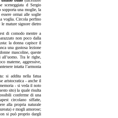
’ultimo ballo
(dicembre
e sceneggiata d Sergio
 sopporta una moglie, la
essere ormai alle soglie
a voglia. Circola perfino
e le mature signore dietro
pest di comodo mentre a
barazzato non poco dalla
usta: la donna capisce il
anca una gustosa lezione
e donne mascoline, queste
li all’uomo. Tra le righe,
poco materne, aggressive,
antenere intatta l’armonia
a: si addita nella fatua
e aristocratica - anche il
memoria - si veda il noto
esto sito) la quale risulta
possibili conferme di una
est circolano siffatte,
ere alla propria naturale
laureata) e mogli amorose;
non si può proprio dargli