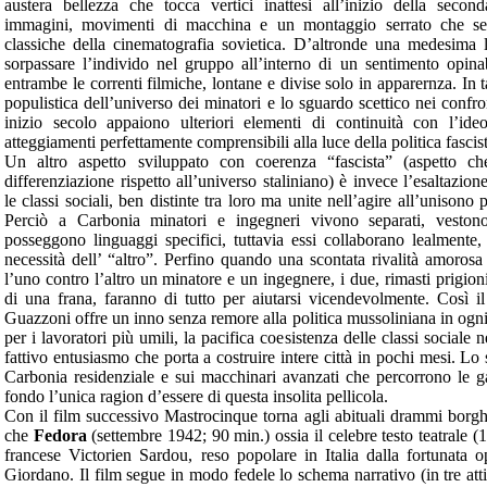
austera bellezza che tocca vertici inattesi all’inizio della secon
immagini, movimenti di macchina e un montaggio serrato che sem
classiche della cinematografia sovietica. D’altronde una medesima lo
sorpassare l’individo nel gruppo all’interno di un sentimento opinab
entrambe le correnti filmiche, lontane e divise solo in apparernza. In t
populistica dell’universo dei minatori e lo sguardo scettico nei confro
inizio secolo appaiono ulteriori elementi di continuità con l’ide
atteggiamenti perfettamente comprensibili alla luce della politica fascis
Un altro aspetto sviluppato con coerenza “fascista” (aspetto c
differenziazione rispetto all’universo staliniano) è invece l’esaltazion
le classi sociali, ben distinte tra loro ma unite nell’agire all’unisono 
Perciò a Carbonia minatori e ingegneri vivono separati, veston
posseggono linguaggi specifici, tuttavia essi collaborano lealmente,
necessità dell’ “altro”. Perfino quando una scontata rivalità amoros
l’uno contro l’altro un minatore e un ingegnere, i due, rimasti prigion
di una frana, faranno di tutto per aiutarsi vicendevolmente. Così i
Guazzoni offre un inno senza remore alla politica mussoliniana in ogni 
per i lavoratori più umili, la pacifica coesistenza delle classi sociale n
fattivo entusiasmo che porta a costruire intere città in pochi mesi. Lo
Carbonia residenziale e sui macchinari avanzati che percorrono le ga
fondo l’unica ragion d’essere di questa insolita pellicola.
Con il film successivo Mastrocinque torna agli abituali drammi borgh
che
Fedora
(settembre 1942; 90 min.) ossia il celebre testo teatrale
francese Victorien Sardou, reso popolare in Italia dalla fortunata
Giordano. Il film segue in modo fedele lo schema narrativo (in tre at