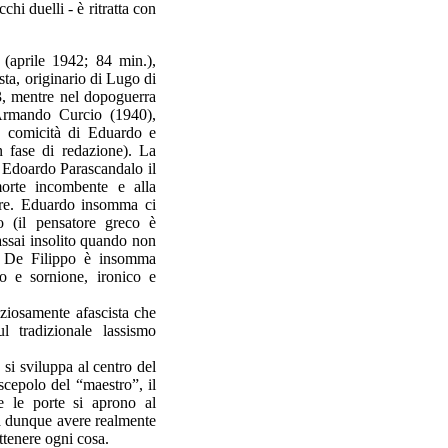
chi duelli - è ritratta con
(aprile 1942; 84 min.),
ista, originario di Lugo di
, mentre nel dopoguerra
 Armando Curcio (1940),
e comicità di Eduardo e
n fase di redazione). La
e Edoardo Parascandalo il
morte incombente e alla
ere. Eduardo insomma ci
o (il pensatore greco è
 assai insolito quando non
a. De Filippo è insomma
o e sornione, ironico e
ziosamente afascista che
l tradizionale lassismo
 si sviluppa al centro del
cepolo del “maestro”, il
te le porte si aprono al
ta dunque avere realmente
ottenere ogni cosa.