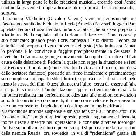
utilizza in larga parte le belle creazioni musicali, creando così l’enne
continuità esistente tra opera lirica e film, la prima al suo crepuscolo,
sorgiva.
Il tirannico Vladimiro (Osvaldo Valenti) viene misteriosamente uc
l’assassino, subito individuato in Loris (Amedeo Nazzari) fugge a Pari
spietata Fedora (Luisa Ferida), un’aristocratica che si stava prepar
Vladimiro. Nella capitale latina la donna finisce con l’innamorarsi p
suo fidanzato; quando però Loris confessa il suo delitto, Fedora d
autorità, poi scoperto il vero movente del gesto (Vladimiro era l’aman
lo perdona e lo convince a fuggire precipitosamente in Svizzera. N
elvetiche il dramma raggiunge nuovamente la coppia: la madre e il frate
causa della delazione di Fedora la quale non regge la situazione e si su
La
Fedora
di Giordano (come peraltro la
Tosca
di Puccini, anch’ess
dello scrittore francese) possiede un ritmo incalzante e precinematogra
suo complesso anticipa lo stile filmico); si pensi che la durata del me
meno la stessa del film. Quest’ultimo, tra l’altro, cerca di essere all’al
e in parte vi riesce. L’ambientazione appare estremamente curata, to
un’ottica realistica ma perfettamente adeguata alle migliori convenzioni de
sono tutti convinti e convincenti, il ritmo corre veloce e la sorpresa fin
che non conoscono il melodramma) si impone in modo efficace.
Mastrocinque infonde suspense e sinistra tensione al “primo atto” rus
“secondo atto” parigino, quiete agreste, presto tragicamente interrotta,
inoltre riesce a inserire nell’operazione le consuete direttive ideolog
l’universo nobiliare è fatuo e perverso (qui si può calcare la mano, tan
della nemica Russia, ora sovietica, in via di “redenzione” grazie al