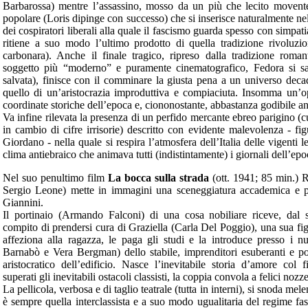
Barbarossa) mentre l’assassino, mosso da un più che lecito movente,
popolare (Loris dipinge con successo) che si inserisce naturalmente nell
dei cospiratori liberali alla quale il fascismo guarda spesso con simpati
ritiene a suo modo l’ultimo prodotto di quella tradizione rivoluzi
carbonara). Anche il finale tragico, ripreso dalla tradizione roman
soggetto più “moderno” e puramente cinematografico, Fedora si 
salvata), finisce con il comminare la giusta pena a un universo deca
quello di un’aristocrazia improduttiva e compiaciuta. Insomma un’op
coordinate storiche dell’epoca e, ciononostante, abbastanza godibile a
Va infine rilevata la presenza di un perfido mercante ebreo parigino (c
in cambio di cifre irrisorie) descritto con evidente malevolenza - fig
Giordano - nella quale si respira l’atmosfera dell’Italia delle vigenti le
clima antiebraico che animava tutti (indistintamente) i giornali dell’ep
Nel suo penultimo film
La bocca sulla strada
(ott. 1941; 85 min.) R
Sergio Leone) mette in immagini una sceneggiatura accademica e p
Giannini.
Il portinaio (Armando Falconi) di una cosa nobiliare riceve, dal 
compito di prendersi cura di Graziella (Carla Del Poggio), una sua figl
affeziona alla ragazza, le paga gli studi e la introduce presso i 
Barnabò e Vera Bergman) dello stabile, imprenditori esuberanti e poc
aristocratico dell’edificio. Nasce l’inevitabile storia d’amore col fi
superati gli inevitabili ostacoli classisti, la coppia convola a felici nozze
La pellicola, verbosa e di taglio teatrale (tutta in interni), si snoda me
è sempre quella interclassista e a suo modo ugualitaria del regime fas