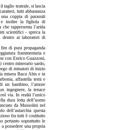
l taglio teatrale, si lascia
aratteri, tutti abbastanza
 una coppia di parassiti
e inoltre la figliola di
a che rappresenta l’arida
 scientifici - spreca la
 dentro ai laboratori di
 fim di pura propaganda
eggiatura frammentaria e
zione con Enrico Guazzoni,
) centro minerario sardo,
rgo di minatori di inizio
lla misera Bacu Abis e in
bonia, affastella temi e
 di un bambino, l’amore
un ingegnere, la tenace
sì via. In realtà l’unico
ella dura lotta dell’uomo
nunciato da Mussolini nel
lo dell’autarchia questa
ioso fra tutti è costituito
o pertanto soprattutto le
a a possedere una propria