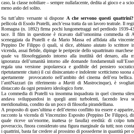
caso, la classe nobiliare – sempre nullafacente, dedita al gioco e a scioc
meno astio del solito.
Su tutt’altro versante si dispone
A che servono questi quattrini?
pellicola di Esodo Pratelli, anch’essa tratta da un lavoro teatrale. Il reg
Romagna (n. 1892) firma pochi lungometraggi nel perdiodo 1939-43
tace. Il film in questione è ricavato dall’omonima commedia di
sceneggiata da Pratelli e da Mario Massa ed affidata alla vincent
Peppino De Filippo (i quali, si dice, abbiano aiutato lo scrittore i
vicenda, assai flebile, dipinge le peripezie dello squattrinato marches
quale va filosofeggiando intorno alla inutilità del denaro, alla 
ignoranza dell’umanità intorno alle domande fondamentali sull’Ess
regala una versione popolaresca e godibile del pensiero socratic
ripetutamente citato) il cui disincantato e indolente scetticismo suona
apertamente provocatorio nell’ambito del cinema dell’era bellic
l’antiNazzari (in riferimento a
Mariti
di Mastrocinque), è svogliat
distaccato da ogni pensiero ideologico forte.
La commedia di Pratelli va insomma inquadrata in quel cinema silen
andava sviluppandosi in quegli anni turbolenti, facendo leva su
meridionalista, condito da un poco di filosofia pirandelliana.
A proposito di ques’ultima e dell’eterno conflitto tra essere e apparire,
racconto la vicenda di Vincenzino Esposito (Peppino De Filippo), dis
quale riceve un’enorme, inattesa (e fasulla) eredità: di colpo tut
poveraccio, finora considerato una figura marginale da tutti; non con
i quattrini, basta far credere al prossimo di possederne in quantità per 