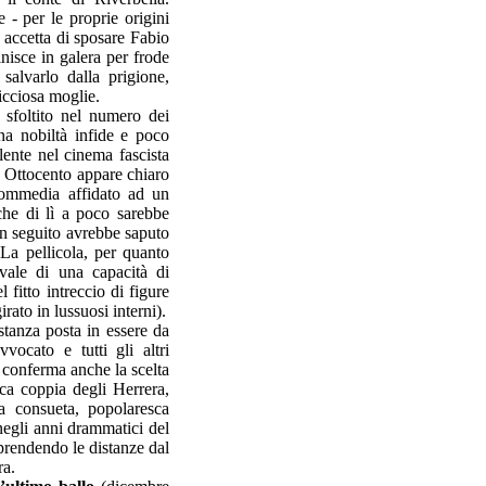
 - per le proprie origini
accetta di sposare Fabio
nisce in galera per frode
salvarlo dalla prigione,
icciosa moglie.
 sfoltito nel numero dei
na nobiltà infide e poco
lente nel cinema fascista
e Ottocento appare chiaro
 commedia affidato ad un
che di lì a poco sarebbe
 in seguito avrebbe saputo
 La pellicola, per quanto
vale di una capacità di
 fitto intreccio di figure
rato in lussuosi interni).
istanza posta in essere da
vocato e tutti gli altri
 conferma anche la scelta
ica coppia degli Herrera,
la consueta, popolaresca
 negli anni drammatici del
 prendendo le distanze dal
ra.