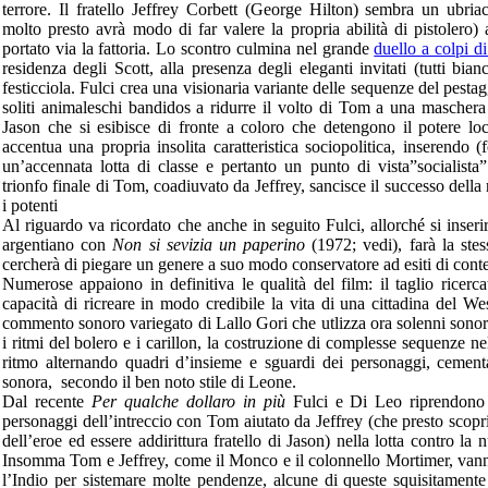
terrore. Il fratello Jeffrey Corbett (George Hilton) sembra un ubr
molto presto avrà modo di far valere la propria abilità di pistolero)
portato via la fattoria. Lo scontro culmina nel grande
duello a colpi di
residenza degli Scott, alla presenza degli eleganti invitati (tutti bian
festicciola. Fulci crea una visionaria variante delle sequenze del pesta
soliti animaleschi bandidos a ridurre il volto di Tom a una maschera 
Jason che si esibisce di fronte a coloro che detengono il potere loc
accentua una propria insolita caratteristica sociopolitica, inserendo (
un’accennata lotta di classe e pertanto un punto di vista”socialista”
trionfo finale di Tom, coadiuvato da Jeffrey, sancisce il successo della 
i potenti
Al riguardo va ricordato che anche in seguito Fulci, allorché si inser
argentiano con
Non si sevizia un paperino
(1972; vedi), farà la stes
cercherà di piegare un genere a suo modo conservatore ad esiti di conte
Numerose appaiono in definitiva le qualità del film: il taglio ricerca
capacità di ricreare in modo credibile la vita di una cittadina del West
commento sonoro variegato di Lallo Gori che utlizza ora solenni sonor
i ritmi del bolero e i carillon, la costruzione di complesse sequenze nell
ritmo alternando quadri d’insieme e sguardi dei personaggi, cementa
sonora, secondo il ben noto stile di Leone.
Dal recente
Per qualche dollaro in più
Fulci e Di Leo riprendono a
personaggi dell’intreccio con Tom aiutato da Jeffrey (che presto scopr
dell’eroe ed essere addirittura fratello di Jason) nella lotta contro la
Insomma Tom e Jeffrey, come il Monco e il colonnello Mortimer, vanno
l’Indio per sistemare molte pendenze, alcune di queste squisitamente 