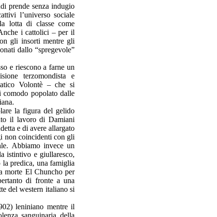
indi prende senza indugio
ttivi l’universo sociale
la lotta di classe come
nche i cattolici – per il
on gli insorti mentre gli
onati dallo “spregevole”
so e riescono a farne un
isione terzomondista e
patico Volontè – che si
di comodo popolato dalle
iana.
lare la figura del gelido
lato il lavoro di Damiani
detta e di avere allargato
i non coincidenti con gli
inale. Abbiamo invece un
 istintivo e giullaresco,
 la predica, una famiglia
a a morte El Chuncho per
ertanto di fronte a una
te del western italiano si
02) leniniano mentre il
olenza sanguinaria della