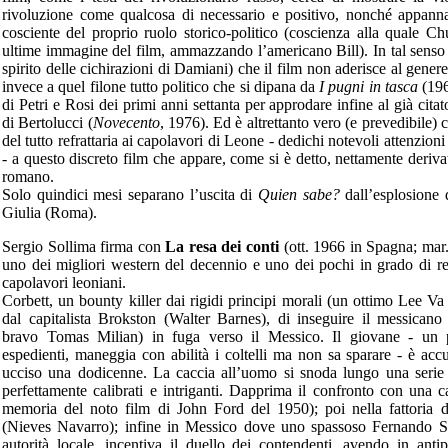
rivoluzione come qualcosa di necessario e positivo, nonché appann
cosciente del proprio ruolo storico-politico (coscienza alla quale C
ultime immagine del film, ammazzando l’americano Bill). In tal senso
spirito delle cichirazioni di Damiani) che il film non aderisce al gener
invece a quel filone tutto politico che si dipana da
I pugni in tasca
(196
di Petri e Rosi dei primi anni settanta per approdare infine al già cita
di Bertolucci (
Novecento
, 1976). Ed è altrettanto vero (e prevedibile) c
del tutto refrattaria ai capolavori di Leone - dedichi notevoli attenzioni
- a questo discreto film che appare, come si è detto, nettamente deriva
romano.
Solo quindici mesi separano l’uscita di
Quien sabe?
dall’esplosione 
Giulia (Roma).
Sergio Sollima firma con
La resa dei conti
(ott. 1966 in Spagna; mar.
uno dei migliori western del decennio e uno dei pochi in grado di re
capolavori leoniani.
Corbett, un bounty killer dai rigidi principi morali (un ottimo Lee Va 
dal capitalista Brokston (Walter Barnes), di inseguire il messicano 
bravo Tomas Milian) in fuga verso il Messico. Il giovane - un 
espedienti, maneggia con abilità i coltelli ma non sa sparare - è acc
ucciso una dodicenne. La caccia all’uomo si snoda lungo una serie di
perfettamente calibrati e intriganti. Dapprima il confronto con una
memoria del noto film di John Ford del 1950); poi nella fattoria d
(Nieves Navarro); infine in Messico dove uno spassoso Fernando S
autorità locale, incentiva il duello dei contendenti, avendo in antip