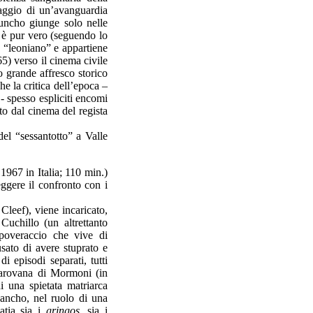
aggio di un’avanguardia
huncho giunge solo nelle
 è pur vero (seguendo lo
e “leoniano” e appartiene
5) verso il cinema civile
to grande affresco storico
he la critica dell’epoca –
 - spesso espliciti encomi
to dal cinema del regista
del “sessantotto” a Valle
1967 in Italia; 110 min.)
ggere il confronto con i
Cleef), viene incaricato,
Cuchillo (un altrettanto
poveraccio che vive di
usato di avere stuprato e
 episodi separati, tutti
 carovana di Mormoni (in
i una spietata matriarca
ancho, nel ruolo di una
atia sia i
gringos
, sia i