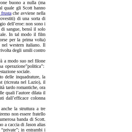
iacone buono a nulla (ma
 al quale gli Scott hanno
 frusta
che avviene nella
covestiti) di una sorta di
ggio dell’eroe: non sono i
di sangue, bensì il solo
ale. In tal modo il film
forse per la prima volta)
 nel western italiano. Il
rivolta degli umili contro
irà a modo suo nel filone
sa operazione”politica”:
stazione sociale.
to delle inquadrature, la
 (ricreata nel Lazio), il
ità tardo romantiche, ora
e quali l’autore dilata il
ti dall’efficace colonna
nche la struttura a tre
iremo non essere fratello
 numerosa banda di Scott.
 a caccia di Jason alias
“private”; in entrambi i