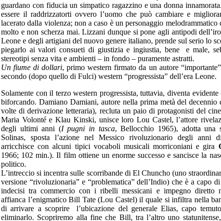
guardano con fiducia un simpatico ragazzino e una donna innamorata. 
essere il raddrizzatorti ovvero l’uomo che può cambiare e miglior
lacerato dalla violenza; non a caso è un personaggio melodrammatico ch
molto e non scherza mai. Lizzani dunque si pone agli antipodi dell’iron
Leone e degli artigiani del nuovo genere italiano, prende sul serio lo s
piegarlo ai valori consueti di giustizia e ingiustia, bene e male, 
stereotipi senza vita e ambienti – in fondo – puramente astratti.
Un fiume di dollari
, primo western firmato da un autore “importante” 
secondo (dopo quello di Fulci) western “progressista” dell’era Leone.
Solamente con il terzo western progressista, tuttavia, diventa evidente 
biforcando. Damiano Damiani, autore nella prima metà del decennio d
volte di derivazione letteraria), recluta un paio di protagonisti del c
Maria Volonté e Klau Kinski, unisce loro Lou Castel, l’attore rivelaz
degli ultimi anni (
I pugni in tasca
, Bellocchio 1965), adotta una 
Solinas, sposta l’azione nel Messico rivoluzionario degli anni 
arricchisce con alcuni tipici vocaboli musicali morriconiani e gira
1966; 102 min.). Il film ottiene un enorme successo e sancisce la nasc
politico.
L’intreccio si incentra sulle scorribande di El Chuncho (uno straordina
versione “rivoluzionaria” e “problematica” dell’Indio) che è a capo d
indecisi tra commercio con i ribelli messicani e impegno diretto n
affianca l’enigmatico Bill Tate (Lou Castel) il quale si infiltra nella 
di arrivare a scoprire l’ubicazione del generale Elias, capo temuto 
eliminarlo. Scopriremo alla fine che Bill, tra l’altro uno statunitense