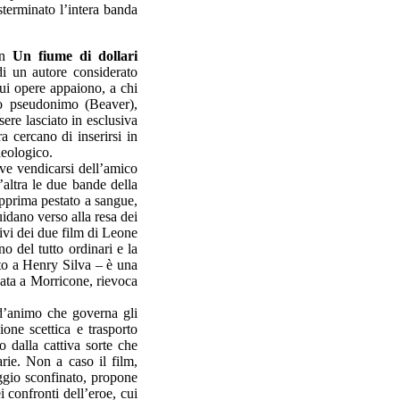
sterminato l’intera banda
 in
Un fiume di dollari
i un autore considerato
cui opere appaiono, a chi
no pseudonimo (Beaver),
sere lasciato in esclusiva
a cercano di inserirsi in
deologico.
ve vendicarsi dell’amico
’altra le due bande della
apprima pestato a sangue,
idano verso alla resa dei
tivi dei due film di Leone
o del tutto ordinari e la
to a Henry Silva – è una
data a Morricone, rievoca
 d’animo che governa gli
ione scettica e trasporto
o dalla cattiva sorte che
rie. Non a caso il film,
aggio sconfinato, propone
i confronti dell’eroe, cui