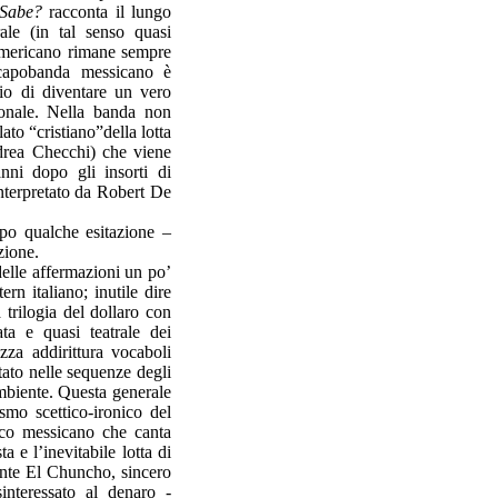
Sabe?
racconta il lungo
le (in tal senso quasi
’americano rimane sempre
o capobanda messicano è
rio di diventare un vero
rsonale. Nella banda non
ato “cristiano”della lotta
ndrea Checchi) che viene
anni dopo gli insorti di
interpretato da Robert De
po qualche esitazione –
zione.
 delle affermazioni un po’
rn italiano; inutile dire
 trilogia del dollaro con
ata e quasi teatrale dei
izza addirittura vocaboli
atato nelle sequenze degli
’ambiente. Questa generale
smo scettico-ironico del
sco messicano che canta
ta e l’inevitabile lotta di
gante El Chuncho, sincero
sinteressato al denaro -