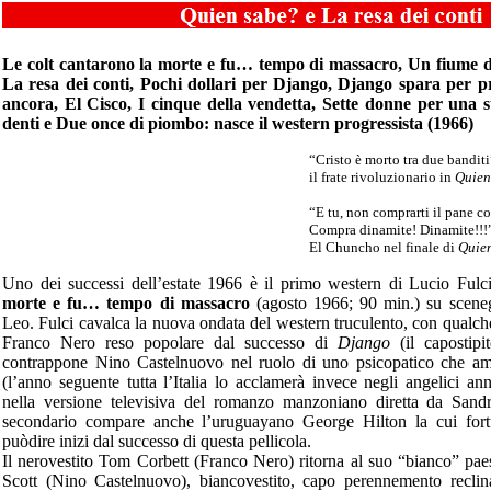
Le colt cantarono la morte e fu… tempo di massacro, Un fiume di
La resa dei conti, Pochi dollari per Django, Django spara per p
ancora, El Cisco, I cinque della vendetta, Sette donne per una s
denti e Due once di piombo: nasce il western progressista (1966)
“Cristo è morto tra due banditi
il frate rivoluzionario in
Quien
“E tu, non comprarti il pane c
Compra dinamite! Dinamite!!!
El Chuncho nel finale di
Quie
Uno dei successi dell’estate 1966 è il primo western di Lucio Fulc
morte e fu… tempo di massacro
(agosto 1966; 90 min.) su scene
Leo. Fulci cavalca la nuova ondata del western truculento, con qualch
Franco Nero reso popolare dal successo di
Django
(il capostipi
contrappone Nino Castelnuovo nel ruolo di uno psicopatico che ama
(l’anno seguente tutta l’Italia lo acclamerà invece negli angelici a
nella versione televisiva del romanzo manzoniano diretta da Sand
secondario compare anche l’uruguayano George Hilton la cui fortun
puòdire inizi dal successo di questa pellicola.
Il nerovestito Tom Corbett (Franco Nero) ritorna al suo “bianco” paes
Scott (Nino Castelnuovo), biancovestito, capo perennemento reclina