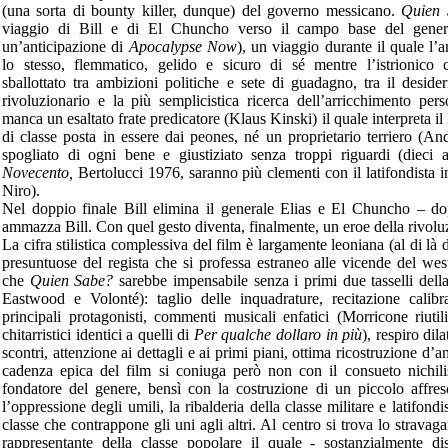
(una sorta di bounty killer, dunque) del governo messicano.
Quien 
viaggio di Bill e di El Chuncho verso il campo base del genera
un’anticipazione di
Apocalypse Now
), un viaggio durante il quale l
lo stesso, flemmatico, gelido e sicuro di sé mentre l’istrionic
sballottato tra ambizioni politiche e sete di guadagno, tra il deside
rivoluzionario e la più semplicistica ricerca dell’arricchimento pe
manca un esaltato frate predicatore (Klaus Kinski) il quale interpreta il l
di classe posta in essere dai peones, né un proprietario terriero (A
spogliato di ogni bene e giustiziato senza troppi riguardi (dieci 
Novecento,
Bertolucci 1976,
saranno più clementi con il latifondista 
Niro).
Nel doppio finale Bill elimina il generale Elias e El Chuncho – do
ammazza Bill. Con quel gesto diventa, finalmente, un eroe della rivolu
La cifra stilistica complessiva del film è largamente leoniana (al di là
presuntuose del regista che si professa estraneo alle vicende del weste
che
Quien Sabe?
sarebbe impensabile senza i primi due tasselli della
Eastwood e Volonté): taglio delle inquadrature, recitazione calibr
principali protagonisti, commenti musicali enfatici (Morricone riutil
chitarristici identici a quelli di
Per qualche dollaro in più
), respiro dil
scontri, attenzione ai dettagli e ai primi piani, ottima ricostruzione d
cadenza epica del film si coniuga però non con il consueto nichili
fondatore del genere, bensì con la costruzione di un piccolo affre
l’oppressione degli umili, la ribalderia della classe militare e latifondis
classe che contrappone gli uni agli altri. Al centro si trova lo strava
rappresentante della classe popolare il quale - sostanzialmente di