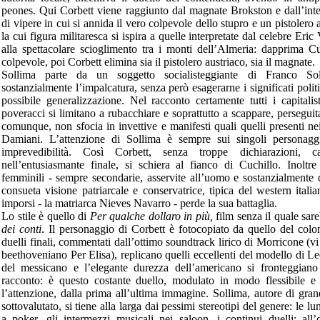
peones. Qui Corbett viene raggiunto dal magnate Brokston e dall’inte
di vipere in cui si annida il vero colpevole dello stupro e un pistolero
la cui figura militaresca si ispira a quelle interpretate dal celebre Er
alla spettacolare scioglimento tra i monti dell’Almeria: dapprima 
colpevole, poi Corbett elimina sia il pistolero austriaco, sia il magnate.
Sollima parte da un soggetto socialisteggiante di Franco So
sostanzialmente l’impalcatura, senza però esagerarne i significati polit
possibile generalizzazione. Nel racconto certamente tutti i capitalis
poveracci si limitano a rubacchiare e soprattutto a scappare, perseguita
comunque, non sfocia in invettive e manifesti quali quelli presenti ne
Damiani. L’attenzione di Sollima è sempre sui singoli personagg
imprevedibilità. Così Corbett, senza troppe dichiarazioni, 
nell’entusiasmante finale, si schiera al fianco di Cuchillo. Inoltre
femminili - sempre secondarie, asservite all’uomo e sostanzialmente 
consueta visione patriarcale e conservatrice, tipica del western itali
imporsi - la matriarca Nieves Navarro - perde la sua battaglia.
Lo stile è quello di
Per qualche dollaro in più,
film senza il quale sa
dei conti
. Il personaggio di Corbett è fotocopiato da quello del colo
duelli finali, commentati dall’ottimo soundtrack lirico di Morricone (vi 
beethoveniano Per Elisa), replicano quelli eccellenti del modello di Le
del messicano e l’elegante durezza dell’americano si fronteggiano 
racconto: è questo costante duello, modulato in modo flessibile e 
l’attenzione, dalla prima all’ultima immagine. Sollima, autore di gra
sottovalutato, si tiene alla larga dai pessimi stereotipi del genere: le lu
a poker, gli intermezzi musicali nei saloon, i continui duelli; all’