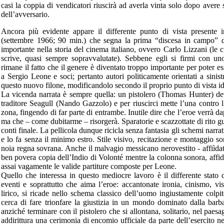
casi la coppia di vendicatori riuscirà ad averla vinta solo dopo avere 
dell’avversario.
Ancora più evidente appare il differente punto di vista presente
(settembre 1966; 90 min.) che segna la prima “discesa in campo” d
importante nella storia del cinema italiano, ovvero Carlo Lizzani (le 
scrive, quasi sempre sopravvalutate). Sebbene egli si firmi con u
rimane il fatto che il genere è diventato troppo importante per poter es
a Sergio Leone e soci; pertanto autori politicamente orientati a sinistr
questo nuovo filone, modificandolo secondo il proprio punto di vista i
La vicenda narrata è sempre quella: un pistolero (Thomas Hunter) de
traditore Seagull (Nando Gazzolo) e per riuscirci mette l’una contro l
zona, fingendo di far parte di entrambe. Inutile dire che l’eroe verrà d
ma che – come dubitarme – risorgerà. Sparatorie e scazzottate di rito gu
conti finale. La pellicola dunque ricicla senza fantasia gli schemi narra
e lo fa senza il minimo estro. Stile visivo, recitazione e montaggio son
noia regna sovrana. Anche il malvagio messicano nerovestito - affiìda
ben povera copia dell’Indio di Volonté mentre la colonna sonora, affi
assai vagamente le valide partiture composte per Leone.
Quello che interessa in questo mediocre lavoro è il differente stato
eventi e soprattutto che aima l’eroe: accantonate ironia, cinismo, vis
lirico, si ricade nello schema classico dell’uomo ingiustamente colpit
cerca di fare trionfare la giustizia in un mondo dominato dalla barba
anziché terminare con il pistolero che si allontana, solitario, nel paes
addirittura una cerimonia di encomio ufficiale da parte dell’esercito ne