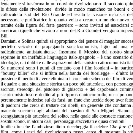
lentamente si trasforma in un convinto rivoluzionario. Il racconto qu
le difese della rivoluzione, divide in modo manicheo tra buoni e ca
collocato a sud del Rio Grande ed esalta la visione marxista del
necessaria e purificatrice in quanto volta a creare un mondo nuovo. A
tramite della figura del frate guerriero – sono invitati ad associarsi c
americani (quelli che vivono a nord del Rio Grande) vengono impers
Bill.
Damiani e Solinas quindi si appropriano del genere di maggior succes
perfetto veicolo di propaganda socialcomunista, ligio ad una v
radicalmente antistatunitense. Insomma il Messico del nostro sim
esprime in un ineffabile linguaggio italo-spagnolo – è uno scenario 
ideologie, dai dubbi e dalle aspirazioni della sinistra cattocomunista ital
Se numerosi sono i punti di contatto con i film leoniani – in partico
“bounty killer” che si infiltra nella banda dei fuorilegge – d’altro 
possiede il merito di avere eliminato il consunto schema del film di ven
il quadro a una situazione storica un poco più articolata, con personagg
arcinoti stereotipi del pistolero di ghiaccio e del capobanda crim
sicario misterioso e dedito al più rigoroso autocontrollo, un capobanda
perennemente indeciso sul da farsi, un frate che uccide dopo aver fatto
di padroni che cerca di trattare coi ribelli, un generale che condann
mancato soccorso agli abitanti del paesino di San Miguel. Siamo p
scenggiatura più articolata del solito, nella quale alle consuete marionet
sostituiscono, in alcuni casi, personaggi sfaccettati e quasi credibili.
Inutile dire che l’ambizioso titolo rieccheggia il celebre
Che fare
(19
film, come i testi del rivoluzionario russo, cerca di mostrare la vi