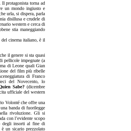
Il protagonista torna ad
are un mondo ingiusto e
e urla, si dispera, parla
ia disillusa e crudele di
cenario western e cerca di
sebbene stia maneggiando
del cinema italiano, è il
che il genere si sta quasi
i pellicole impegnate (a
inema di Leone quali Gian
ione del film più ribelle
sceneggiatura di Franco
dieci del Novecento, lo
Quien Sabe?
(dicembre
ita ufficiale del western
rio Volonté che offre una
i una banda di fuorilegge
ella rivoluzione. Gli si
banda con l’evidente scopo
degli insorti al fine di
, è un sicario prezzolato