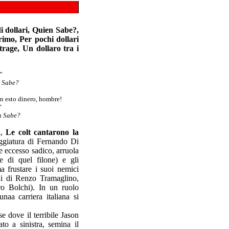
 dollari, Quien Sabe?,
rimo, Per pochi dollari
trage, Un dollaro tra i
”
 Sabe?
on esto dinero, hombre!
”
n Sabe?
i,
Le colt cantarono la
ggiatura di Fernando Di
e eccesso sadico, arruola
te di quel filone) e gli
 frustare i suoi nemici
nni di Renzo Tramaglino,
ro Bolchi). In un ruolo
aa carriera italiana si
e dove il terribile Jason
to a sinistra, semina il