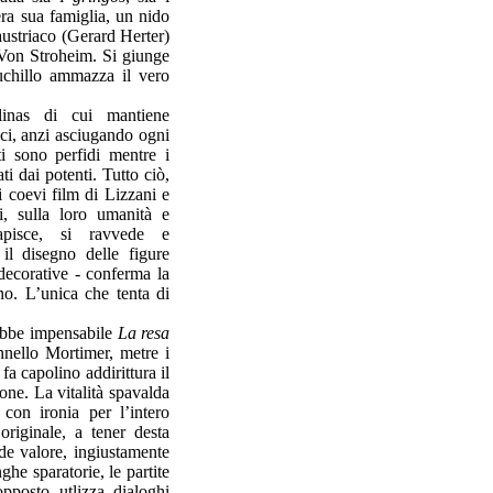
ra sua famiglia, un nido
 austriaco (Gerard Herter)
ic Von Stroheim. Si giunge
Cuchillo ammazza il vero
linas di cui mantiene
ici, anzi asciugando ogni
ti sono perfidi mentre i
ti dai potenti. Tutto ciò,
i coevi film di Lizzani e
i, sulla loro umanità e
capisce, si ravvede e
 il disegno delle figure
decorative - conferma la
ano. L’unica che tenta di
rebbe impensabile
La resa
nnello Mortimer, metre i
fa capolino addirittura il
one. La vitalità spavalda
con ironia per l’intero
originale, a tener desta
nde valore, ingiustamente
nghe sparatorie, le partite
opposto utlizza dialoghi