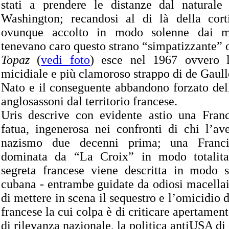
stati a prendere le distanze dal naturale
Washington; recandosi al di là della cort
ovunque accolto in modo solenne dai ma
tenevano caro questo strano “simpatizzante” 
Topaz
(
vedi foto
) esce nel 1967 ovvero 
micidiale e più clamoroso strappo di de Gaulle
Nato e il conseguente abbandono forzato del
anglosassoni dal territorio francese.
Uris descrive con evidente astio una Franc
fatua, ingenerosa nei confronti di chi l’av
nazismo due decenni prima; una Francia,
dominata da “La Croix” in modo totalitar
segreta francese viene descritta in modo s
cubana - entrambe guidate da odiosi macellai 
di mettere in scena il sequestro e l’omicidio d
francese la cui colpa è di criticare apertament
di rilevanza nazionale, la politica antiUSA di