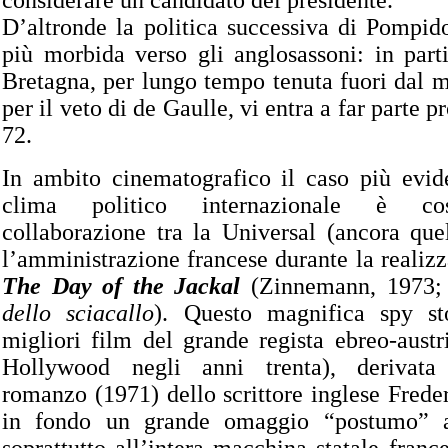
considerare un candidato del presidente.
D’altronde la politica successiva di Pompid
più morbida verso gli anglosassoni: in part
Bretagna, per lungo tempo tenuta fuori dal 
per il veto di de Gaulle, vi entra a far parte p
72.
In ambito cinematografico il caso più evid
clima politico internazionale è cost
collaborazione tra la Universal (ancora qu
l’amministrazione francese durante la realizz
The Day of the Jackal
(Zinnemann, 1973; 
dello sciacallo
). Questo magnifica spy s
migliori film del grande regista ebreo-aust
Hollywood negli anni trenta), derivata
romanzo (1971) dello scrittore inglese Freder
in fondo un grande omaggio “postumo” 