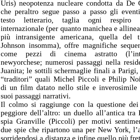
Uris) neopotenza nucleare condotta da De G
che peraltro segue passo a passo gli eventi
testo letterario, taglia ogni respiro d
internazionale (per quanto manichea e allinea
più intransigente americana, quella del
Johnson insomma), offre magnifiche sequen
come pezzi di cinema astratto (l’int
newyorchese; numerosi passaggi nella resid
Juanita; le sottili schermaglie finali a Parigi
“traditori” quali Michel Piccoli e Philip Noi
di un film datato nello stile e inverosimile 
suoi passaggi narrativi.
Il colmo si raggiunge con la questione dei 
peggiore dell’altro: un duello all’antica tra
spia Granville (Piccoli) per motivi sentime
due spie che ripartono una per New York, l’
sorridendosi a distanza e infine quello più fret