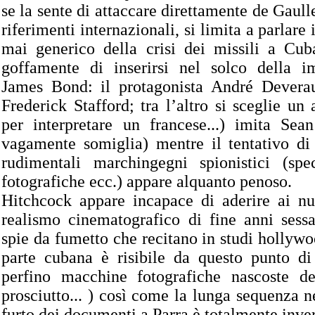
se la sente di attaccare direttamente de Gaulle.
riferimenti internazionali, si limita a parlar
mai generico della crisi dei missili a Cub
goffamente di inserirsi nel solco della 
James Bond: il protagonista André Devera
Frederick Stafford; tra l’altro si sceglie un 
per interpretare un francese...) imita Sea
vagamente somiglia) mentre il tentativo di 
rudimentali marchingegni spionistici (spe
fotografiche ecc.) appare alquanto penoso.
Hitchcock appare incapace di aderire ai nu
realismo cinematografico di fine anni sess
spie da fumetto che recitano in studi hollywo
parte cubana è risibile da questo punto di
perfino macchine fotografiche nascoste de
prosciutto... ) così come la lunga sequenza 
furto dei documenti a Parra è totalmente inve