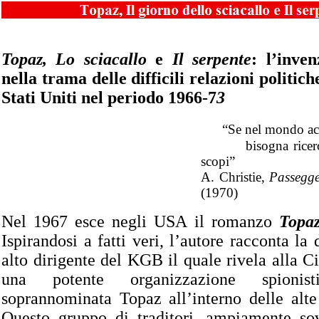
Topaz, Lo sciacallo
e
Il serpente
: l’inven
nella trama delle difficili relazioni politic
Stati Uniti nel periodo 1966-7
3
“Se nel mondo ac
bisogna ricercarn
scopi”
A. Christie,
Passegge
(1970)
Nel 1967 esce negli USA il romanzo
Topa
Ispirandosi a fatti veri, l’autore racconta la
alto dirigente del KGB il quale rivela alla Ci
una potente organizzazione spionisti
soprannominata Topaz all’interno delle alte 
Questo gruppo di traditori, ampiamente so