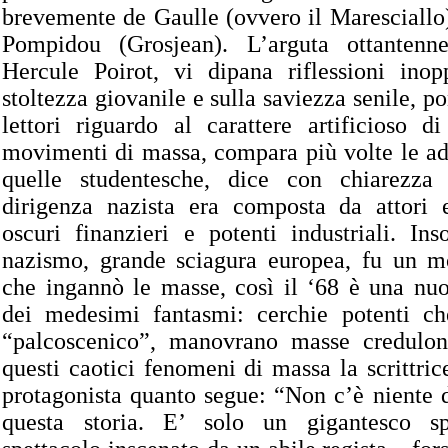
brevemente de Gaulle (ovvero il Maresciallo) 
Pompidou (Grosjean). L’arguta ottantenne
Hercule Poirot, vi dipana riflessioni inop
stoltezza giovanile e sulla saviezza senile, po
lettori riguardo al carattere artificioso di
movimenti di massa, compara più volte le ad
quelle studentesche, dice con chiarezza
dirigenza nazista era composta da attori e
oscuri finanzieri e potenti industriali. I
nazismo, grande sciagura europea, fu un m
che ingannò le masse, così il ‘68 è una nu
dei medesimi fantasmi: cerchie potenti che
“palcoscenico”, manovrano masse credulon
questi caotici fenomeni di massa la scrittric
protagonista quanto segue: “Non c’è niente di
questa storia. E’ solo un gigantesco sp