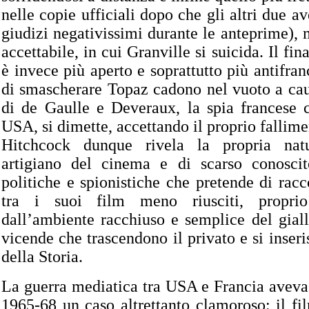
nelle copie ufficiali dopo che gli altri due a
giudizi negativissimi durante le anteprime), 
accettabile, in cui Granville si suicida. Il fi
è invece più aperto e soprattutto più antifranc
di smascherare Topaz cadono nel vuoto a caus
di de Gaulle e Deveraux, la spia francese 
USA, si dimette, accettando il proprio fallime
Hitchcock dunque rivela la propria nat
artigiano del cinema e di scarso conoscit
politiche e spionistiche che pretende di rac
tra i suoi film meno riusciti, propri
dall’ambiente racchiuso e semplice del giallo
vicende che trascendono il privato e si inser
della Storia.
La guerra mediatica tra USA e Francia aveva
1965-68 un caso altrettanto clamoroso: il f