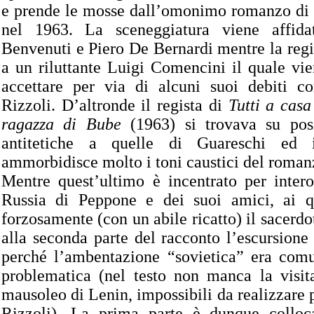
e prende le mosse dall’omonimo romanzo di 
nel 1963. La sceneggiatura viene affid
Benvenuti e Piero De Bernardi mentre la reg
a un riluttante Luigi Comencini il quale vi
accettare per via di alcuni suoi debiti co
Rizzoli. D’altronde il regista di
Tutti a casa
ragazza di Bube
(1963) si trovava su posi
antitetiche a quelle di Guareschi ed i
ammorbidisce molto i toni caustici del roman
Mentre quest’ultimo è incentrato per intero
Russia di Peppone e dei suoi amici, ai q
forzosamente (con un abile ricatto) il sacerdot
alla seconda parte del racconto l’escursione
perché l’ambentazione “sovietica” era com
problematica (nel testo non manca la visi
mausoleo di Lenin, impossibili da realizzare
Rizzoli). La prima parte è dunque colloca