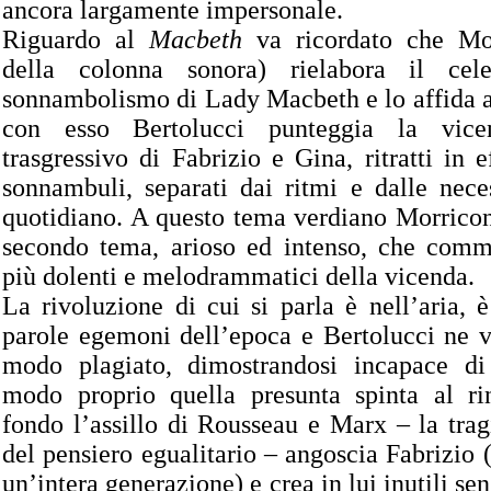
ancora largamente impersonale.
Riguardo al
Macbeth
va ricordato che Mor
della colonna sonora) rielabora il ce
sonnambolismo di Lady Macbeth e lo affida a
con esso Bertolucci punteggia la vic
trasgressivo di Fabrizio e Gina, ritratti in 
sonnambuli, separati dai ritmi e dalle nece
quotidiano. A questo tema verdiano Morricon
secondo tema, arioso ed intenso, che comm
più dolenti e melodrammatici della vicenda.
La rivoluzione di cui si parla è nell’aria, è 
parole egemoni dell’epoca e Bertolucci ne v
modo plagiato, dimostrandosi incapace di
modo proprio quella presunta spinta al r
fondo l’assillo di Rousseau e Marx – la tra
del pensiero egualitario – angoscia Fabrizio
un’intera generazione) e crea in lui inutili sen