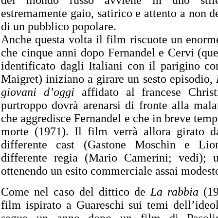
del mondo russo avviene in uno stile 
estremamente gaio, satirico e attento a non de
di un pubblico popolare.
Anche questa volta il film riscuote un enorm
che cinque anni dopo Fernandel e Cervi (que
identificato dagli Italiani con il parigino c
Maigret) iniziano a girare un sesto episodio,
giovani d’oggi
affidato al francese Christ
purtroppo dovrà arenarsi di fronte alla mala
che aggredisce Fernandel e che in breve tempo
morte (1971). Il film verrà allora girato 
differente cast (Gastone Moschin e Lio
differente regia (Mario Camerini; vedi); 
ottenendo un esito commerciale assai modest
Come nel caso del dittico de
La rabbia
(19
film ispirato a Guareschi sui temi dell’ide