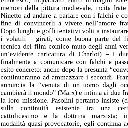
Francesco, inquadrato entro immagini sole
memori della pittura medievale, incita frate 
Ninetto ad andare a parlare con i falchi e con
fine di convincerli a vivere nell’amore fra
Dopo lunghi e goffi tentativi volti a instaura
i volatili – girati, come buona parte del f
tecnica del film comico muto degli anni ven
un’evidente caricatura di Charlot) – i due
finalmente a comunicare con falchi e pass
esito concreto: anche dopo la presunta “conve
continueranno ad ammazzare i secondi. Fran
annuncia la “venuta di un uomo dagli occ
cambierà il mondo” (Marx) e intima ai due fra
la loro missione. Pasolini pertanto insiste (
sulla continuità esistente tra una cer
cattolicesimo e la dottrina marxista; in
modalità quasi provocatorie, egli continua 