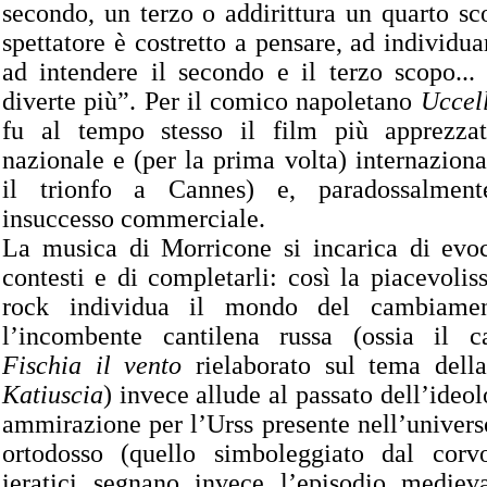
secondo, un terzo o addirittura un quarto sc
spettatore è costretto a pensare, ad individua
ad intendere il secondo e il terzo scopo...
diverte più”. Per il comico napoletano
Uccell
fu al tempo stesso il film più apprezzat
nazionale e (per la prima volta) internaziona
il trionfo a Cannes) e, paradossalmen
insuccesso commerciale.
La musica di Morricone si incarica di evoca
contesti e di completarli: così la piacevoli
rock individua il mondo del cambiamen
l’incombente cantilena russa (ossia il c
Fischia il vento
rielaborato sul tema dell
Katiuscia
) invece allude al passato dell’ideol
ammirazione per l’Urss presente nell’univer
ortodosso (quello simboleggiato dal corv
ieratici segnano invece l’episodio medie