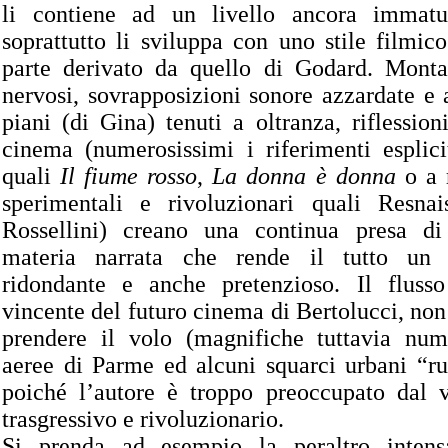
li contiene ad un livello ancora immatu
soprattutto li sviluppa con uno stile filmic
parte derivato da quello di Godard. Montag
nervosi, sovrapposizioni sonore azzardate e 
piani (di Gina) tenuti a oltranza, riflessio
cinema (numerosissimi i riferimenti esplici
quali
Il fiume rosso
,
La donna è donna
o a r
sperimentali e rivoluzionari quali Resnai
Rossellini) creano una continua presa di
materia narrata che rende il tutto un p
ridondante e anche pretenzioso. Il flusso 
vincente del futuro cinema di Bertolucci, non 
prendere il volo (magnifiche tuttavia nu
aeree di Parme ed alcuni squarci urbani “rub
poiché l’autore è troppo preoccupato dal v
trasgressivo e rivoluzionario.
Si prenda ad esempio la peraltro intens