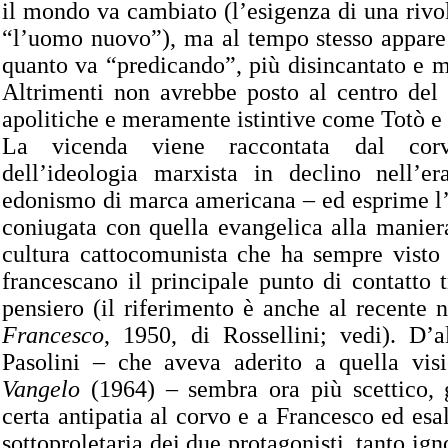
il mondo va cambiato (l’esigenza di una rivo
“l’uomo nuovo”), ma al tempo stesso appare
quanto va “predicando”, più disincantato e 
Altrimenti non avrebbe posto al centro del 
apolitiche e meramente istintive come Totò e 
La vicenda viene raccontata dal co
dell’ideologia marxista in declino nell’
edonismo di marca americana – ed esprime l’
coniugata con quella evangelica alla maniera
cultura cattocomunista che ha sempre visto
francescano il principale punto di contatto tr
pensiero (il riferimento è anche al recente 
Francesco
, 1950, di Rossellini; vedi). D’a
Pasolini – che aveva aderito a quella vis
Vangelo
(1964) – sembra ora più scettico,
certa antipatia al corvo e a Francesco ed esal
sottoproletaria dei due protagonisti, tanto igno