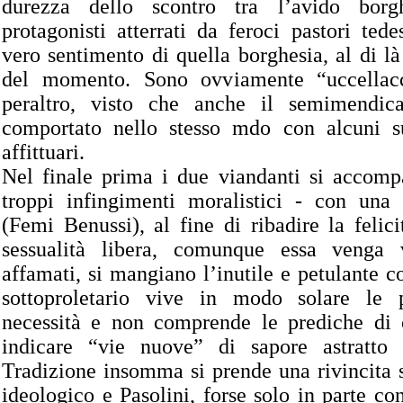
durezza dello scontro tra l’avido bor
protagonisti atterrati da feroci pastori tedes
vero sentimento di quella borghesia, al di l
del momento. Sono ovviamente “uccellacc
peraltro, visto che anche il semimendic
comportato nello stesso mdo con alcuni s
affittuari.
Nel finale prima i due viandanti si accom
troppi infingimenti moralistici - con una b
(Femi Benussi), al fine di ribadire la felici
sessualità libera, comunque essa venga v
affamati, si mangiano l’inutile e petulante c
sottoproletario vive in modo solare le p
necessità e non comprende le prediche di 
indicare “vie nuove” di sapore astratto 
Tradizione insomma si prende una rivincita
ideologico e Pasolini, forse solo in parte co