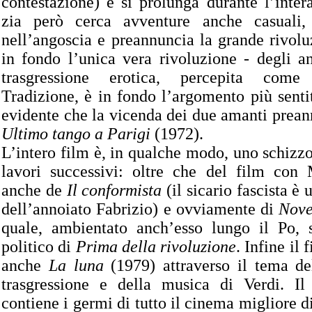
contestazione) e si prolunga durante l’inte
zia però cerca avventure anche casuali, 
nell’angoscia e preannuncia la grande rivolu
in fondo l’unica vera rivoluzione - degli a
trasgressione erotica, percepita come
Tradizione, è in fondo l’argomento più senti
evidente che la vicenda dei due amanti prean
Ultimo tango a Parigi
(1972).
L’intero film è, in qualche modo, uno schizzo
lavori successivi: oltre che del film con
anche de
Il conformista
(il sicario fascista è
dell’annoiato Fabrizio) e ovviamente di
Nove
quale, ambientato anch’esso lungo il Po, s
politico di
Prima della rivoluzione
. Infine il
anche
La luna
(1979) attraverso il tema de
trasgressione e della musica di Verdi. I
contiene i germi di tutto il cinema migliore d