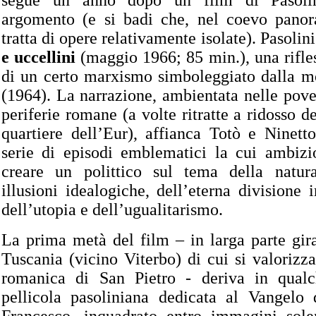
segue un anno dopo un film di Pasolin
argomento (e si badi che, nel coevo panor
tratta di opere relativamente isolate). Pasolin
e uccellini
(maggio 1966; 85 min.), una rifles
di un certo marxismo simboleggiato dalla mo
(1964). La narrazione, ambientata nelle pove
periferie romane (a volte ritratte a ridosso 
quartiere dell’Eur), affianca Totò e Ninett
serie di episodi emblematici la cui ambizi
creare un polittico sul tema della natur
illusioni idealogiche, dell’eterna divisione i
dell’utopia e dell’ugualitarismo.
La prima metà del film – in larga parte gira
Tuscania (vicino Viterbo) di cui si valorizza
romanica di San Pietro - deriva in qual
pellicola pasoliniana dedicata al Vangelo