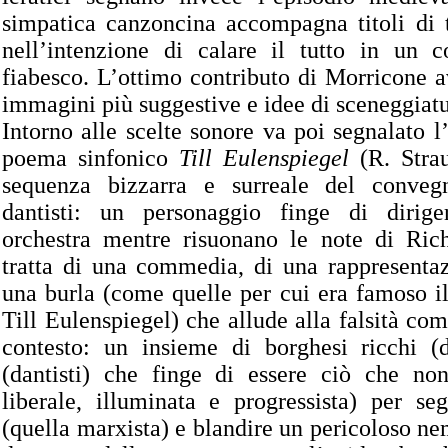
simpatica canzoncina accompagna titoli di t
nell’intenzione di calare il tutto in un c
fiabesco. L’ottimo contributo di Morricone 
immagini più suggestive e idee di sceneggiatu
Intorno alle scelte sonore va poi segnalato l
poema sinfonico
Till Eulenspiegel
(R. Strau
sequenza bizzarra e surreale del convegn
dantisti: un personaggio finge di dirig
orchestra mentre risuonano le note di Rich
tratta di una commedia, di una rappresentazi
una burla (come quelle per cui era famoso i
Till Eulenspiegel) che allude alla falsità com
contesto: un insieme di borghesi ricchi (de
(dantisti) che finge di essere ciò che no
liberale, illuminata e progressista) per s
(quella marxista) e blandire un pericoloso nem