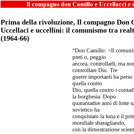
Prima della rivoluzione, Il compagno Don 
Uccellaci e uccellini: il comunismo tra realt
(1964-66)
“Don Camillo: <Il comuni
preti o, peggio
ancora, controllarli, ma n
controllare Dio. Tre
guerre importanti ha perso 
quella contro
Dio, quella contro i contad
la borghesia. Dopo
quarantadue anni di lotte s
sovietico ha
conquistato la luna e il pr
mondiale sbaragliando,
con la dimostrazione scient